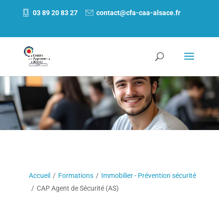
03 89 20 83 27
contact@cfa-caa-alsace.fr
Accueil
/
Formations
/
Immobilier - Prévention sécurité
/
CAP Agent de Sécurité (AS)