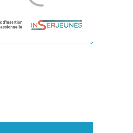
x d'insertion
fessionnelle