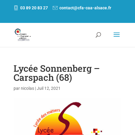
03 89 20 83 27
contact@cfa-caa-alsace.fr
Lycée Sonnenberg –
Carspach (68)
par
nicolas
|
Juil 12, 2021