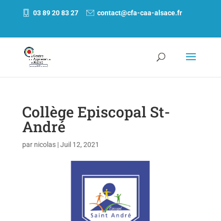
03 89 20 83 27
contact@cfa-caa-alsace.fr
Collège Episcopal St-
André
par
nicolas
|
Juil 12, 2021