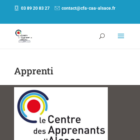
03 89 20 83 27
contact@cfa-caa-alsace.fr
Apprenti